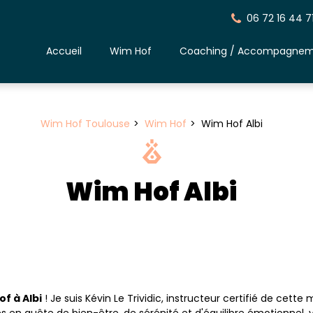
06 72 16 44 7
Accueil
Wim Hof
Coaching / Accompagne
Wim Hof Toulouse
Wim Hof
Wim Hof Albi
Wim Hof Albi
f à Albi
! Je suis Kévin Le Trividic, instructeur certifié de cet