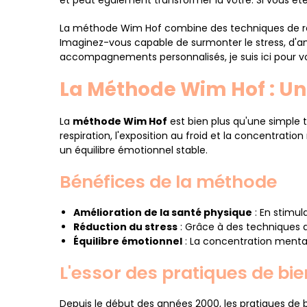
et peut également transformer la vôtre. Si vous ête
La méthode Wim Hof combine des techniques de respi
Imaginez-vous capable de surmonter le stress, d'am
accompagnements personnalisés, je suis ici pour v
La Méthode Wim Hof : U
La
méthode Wim Hof
est bien plus qu'une simple te
respiration, l'exposition au froid et la concentrati
un équilibre émotionnel stable.
Bénéfices de la méthode
Amélioration de la santé physique
: En stimu
Réduction du stress
: Grâce à des techniques de
Équilibre émotionnel
: La concentration mentale
L'essor des pratiques de bi
Depuis le début des années 2000, les pratiques de 