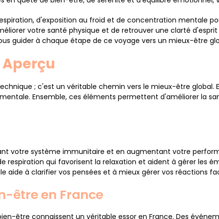
s en quête de bien-être, de sérénité et d'équilibre émotionnel, 
ration, d'exposition au froid et de concentration mentale pour
éliorer votre santé physique et de retrouver une clarté d'espri
ous guider à chaque étape de ce voyage vers un mieux-être glo
n Aperçu
chnique ; c'est un véritable chemin vers le mieux-être global. Elle 
on mentale. Ensemble, ces éléments permettent d'améliorer la sant
lant votre système immunitaire et en augmentant votre perfor
 respiration qui favorisent la relaxation et aident à gérer les é
 aide à clarifier vos pensées et à mieux gérer vos réactions fac
en-être en France
bien-être connaissent un véritable essor en France. Des événemen