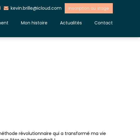
1
kevin.brille@icloud.com
Inscription au stage
ment
Mon histoire
Actualités
Contact
te méthode révolutionnaire qui a transformé ma vie