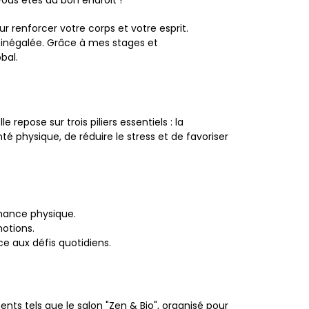
vous êtes au bon endroit !
 renforcer votre corps et votre esprit.
t inégalée. Grâce à mes stages et
bal.
repose sur trois piliers essentiels : la
é physique, de réduire le stress et de favoriser
mance physique.
motions.
e aux défis quotidiens.
ts tels que le salon "Zen & Bio", organisé pour