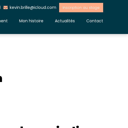
1
kevin.brille@icloud.com
Inscription au stage
ment
Mon histoire
Actualités
Contact
n