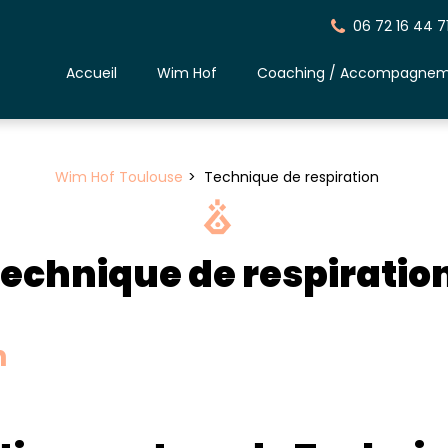
06 72 16 44 7
Accueil
Wim Hof
Coaching / Accompagne
Wim Hof Toulouse
Technique de respiration
echnique de respiratio
n