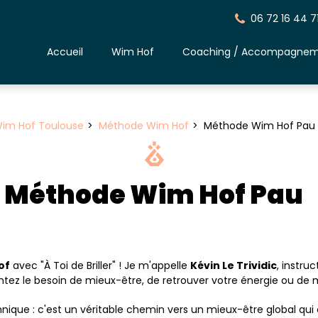
06 72 16 44 7
Accueil
Wim Hof
Coaching / Accompagne
im Hof Toulouse
Méthode Wim Hof
Méthode Wim Hof Pau
Méthode Wim Hof Pau
of
avec "À Toi de Briller" ! Je m'appelle
Kévin Le Trividic
, instruc
tez le besoin de mieux-être, de retrouver votre énergie ou de ma
ue : c'est un véritable chemin vers un mieux-être global qui c