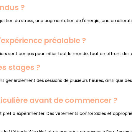
endus ?
gestion du stress, une augmentation de l'énergie, une améliora
l'expérience préalable ?
iers sont conçus pour initier tout le monde, tout en offrant des
s stages ?
ns généralement des sessions de plusieurs heures, ainsi que de
ticulière avant de commencer ?
t prêt à expérimenter. Des vêtements confortables et approprié
sur la Méthode Wim Hof et ce que nous proposons à Pau. Avez-v