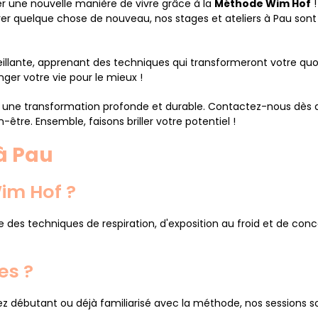
ser une nouvelle manière de vivre grâce à la
Méthode Wim Hof
!
orer quelque chose de nouveau, nos stages et ateliers à Pau so
lante, apprenant des techniques qui transformeront votre quot
ger votre vie pour le mieux !
ers une transformation profonde et durable. Contactez-nous dè
être. Ensemble, faisons briller votre potentiel !
à Pau
im Hof ?
es techniques de respiration, d'exposition au froid et de conc
es ?
ez débutant ou déjà familiarisé avec la méthode, nos sessions 