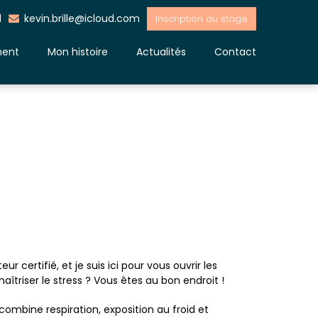
1
kevin.brille@icloud.com
Inscription au stage
ment
Mon histoire
Actualités
Contact
teur certifié, et je suis ici pour vous ouvrir les
îtriser le stress ? Vous êtes au bon endroit !
ombine respiration, exposition au froid et