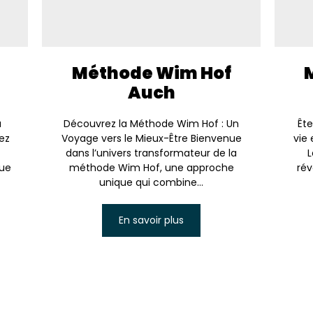
Méthode Wim Hof
Auch
a
Découvrez la Méthode Wim Hof : Un
Ête
ez
Voyage vers le Mieux-Être Bienvenue
vie 
dans l’univers transformateur de la
L
que
méthode Wim Hof, une approche
rév
unique qui combine...
En savoir plus