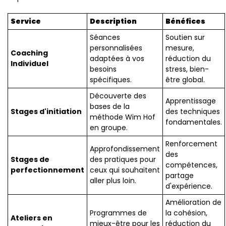
Service
Description
Bénéfices
Séances
Soutien sur
personnalisées
mesure,
Coaching
adaptées à vos
réduction du
Individuel
besoins
stress, bien-
spécifiques.
être global.
Découverte des
Apprentissage
bases de la
Stages d'initiation
des techniques
méthode Wim Hof
fondamentales.
en groupe.
Renforcement
Approfondissement
des
Stages de
des pratiques pour
compétences,
perfectionnement
ceux qui souhaitent
partage
aller plus loin.
d'expérience.
Amélioration de
Programmes de
la cohésion,
Ateliers en
mieux-être pour les
réduction du